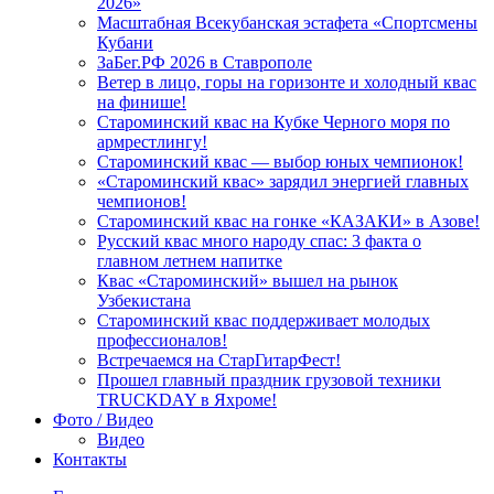
2026»
Масштабная Всекубанская эстафета «Спортсмены
Кубани
ЗаБег.РФ 2026 в Ставрополе
Ветер в лицо, горы на горизонте и холодный квас
на финише!
Староминский квас на Кубке Черного моря по
армрестлингу!
Староминский квас — выбор юных чемпионок!
«Староминский квас» зарядил энергией главных
чемпионов!
Староминский квас на гонке «КАЗАКИ» в Азове!
Русский квас много народу спас: 3 факта о
главном летнем напитке
Квас «Староминский» вышел на рынок
Узбекистана
Староминский квас поддерживает молодых
профессионалов!
Встречаемся на СтарГитарФест!
Прошел главный праздник грузовой техники
TRUCKDAY в Яхроме!
Фото / Видео
Видео
Контакты