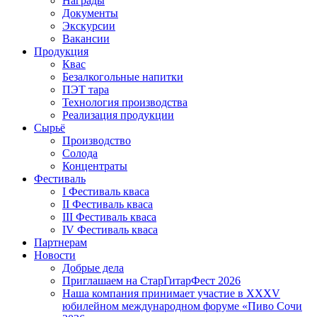
Награды
Документы
Экскурсии
Вакансии
Продукция
Квас
Безалкогольные напитки
ПЭТ тара
Технология производства
Реализация продукции
Сырьё
Производство
Солода
Концентраты
Фестиваль
I Фестиваль кваса
II Фестиваль кваса
III Фестиваль кваса
IV Фестиваль кваса
Партнерам
Новости
Добрые дела
Приглашаем на СтарГитарФест 2026
Наша компания принимает участие в XXXV
юбилейном международном форуме «Пиво Сочи