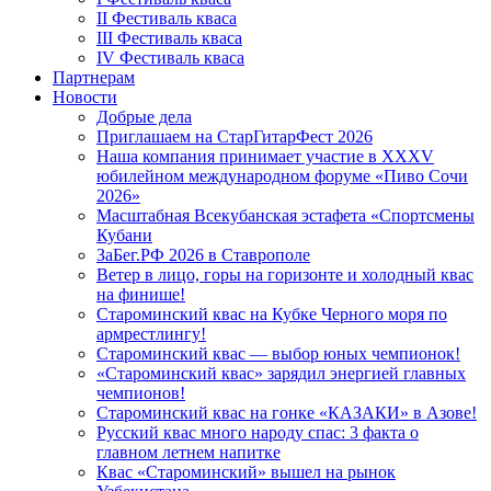
II Фестиваль кваса
III Фестиваль кваса
IV Фестиваль кваса
Партнерам
Новости
Добрые дела
Приглашаем на СтарГитарФест 2026
Наша компания принимает участие в XXXV
юбилейном международном форуме «Пиво Сочи
2026»
Масштабная Всекубанская эстафета «Спортсмены
Кубани
ЗаБег.РФ 2026 в Ставрополе
Ветер в лицо, горы на горизонте и холодный квас
на финише!
Староминский квас на Кубке Черного моря по
армрестлингу!
Староминский квас — выбор юных чемпионок!
«Староминский квас» зарядил энергией главных
чемпионов!
Староминский квас на гонке «КАЗАКИ» в Азове!
Русский квас много народу спас: 3 факта о
главном летнем напитке
Квас «Староминский» вышел на рынок