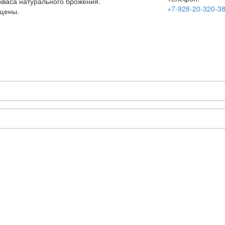
 кваса натурального брожения.
+7-928-20-320-3
ищены.