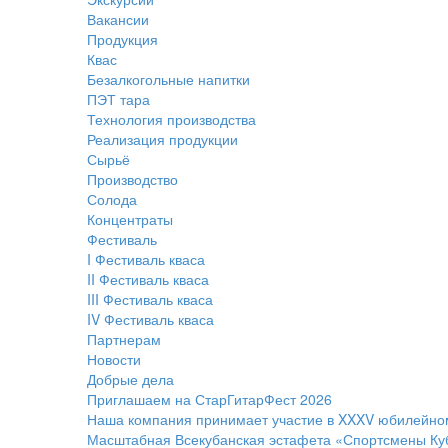
Вакансии
Продукция
Квас
Безалкогольные напитки
ПЭТ тара
Технология производства
Реализация продукции
Сырьё
Производство
Солода
Концентраты
Фестиваль
I Фестиваль кваса
II Фестиваль кваса
III Фестиваль кваса
IV Фестиваль кваса
Партнерам
Новости
Добрые дела
Приглашаем на СтарГитарФест 2026
Наша компания принимает участие в XXXV юбилейн
Масштабная Всекубанская эстафета «Спортсмены Ку