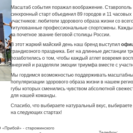
Масштаб события поражал воображение. Ставрополь 
синхронный старт объединил 89 городов и 11 часовых
участников: любители здорового образа жизни со все
титулованные профессиональные спортсмены. Каждый 
за почетное звание беговой столицы России.
В этот жаркий майский день наш бренд выступил
офиц
грандиозного праздника. Бег на длинные дистанции т
позаботились о том, чтобы каждый атлет вовремя вос
энергией и разделяли эмоции триумфа вместе с участ
Мы гордимся возможностью поддерживать масштабны
популяризации здорового образа жизни в нашем реги
губы которых сменились чувством абсолютной свежест
для нашей команды.
Спасибо, что выбираете натуральный вкус, выбираете 
на следующих стартах!
«Прибой» - староминского
Телефон: