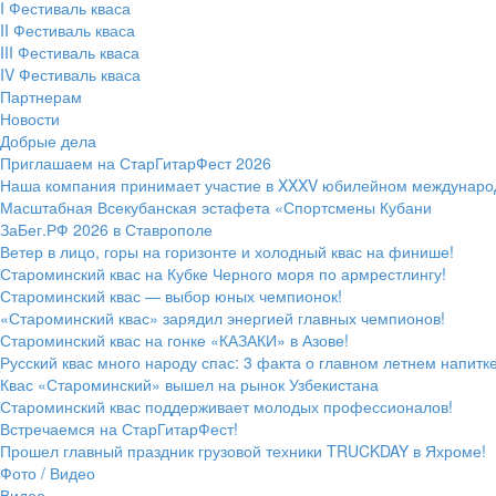
I Фестиваль кваса
II Фестиваль кваса
III Фестиваль кваса
IV Фестиваль кваса
Партнерам
Новости
Добрые дела
Приглашаем на СтарГитарФест 2026
Наша компания принимает участие в XXXV юбилейном междунаро
Масштабная Всекубанская эстафета «Спортсмены Кубани
ЗаБег.РФ 2026 в Ставрополе
Ветер в лицо, горы на горизонте и холодный квас на финише!
Староминский квас на Кубке Черного моря по армрестлингу!
Староминский квас — выбор юных чемпионок!
«Староминский квас» зарядил энергией главных чемпионов!
Староминский квас на гонке «КАЗАКИ» в Азове!
Русский квас много народу спас: 3 факта о главном летнем напитк
Квас «Староминский» вышел на рынок Узбекистана
Староминский квас поддерживает молодых профессионалов!
Встречаемся на СтарГитарФест!
Прошел главный праздник грузовой техники TRUCKDAY в Яхроме!
Фото / Видео
Видео