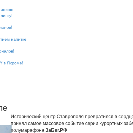
финише!
лингу!
ионов!
етнем напитке
оналов!
Y в Яхроме!
ле
Исторический центр Ставрополя превратился в сердце
принял самое массовое событие серии курортных заб
полумарафона
ЗаБег.РФ
.