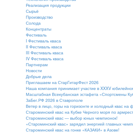
Реализация продукции
Сырьё
Производство
Солода
Концентраты
Фестиваль
I Фестиваль кваса
II Фестиваль кваса
III Фестиваль кваса
IV Фестиваль кваса
Партнерам
Новости
Добрые дела
Приглашаем на СтарГитарФест 2026
Наша компания принимает участие в XXXV юбилейн
Масштабная Всекубанская эстафета «Спортсмены Ку
ЗаБег.РФ 2026 в Ставрополе
Ветер в лицо, горы на горизонте и холодный квас на 
Староминский квас на Кубке Черного моря по армрест
Староминский квас — выбор юных чемпионок!
«Староминский квас» зарядил энергией главных чемп
Староминский квас на гонке «КАЗАКИ» в Азове!