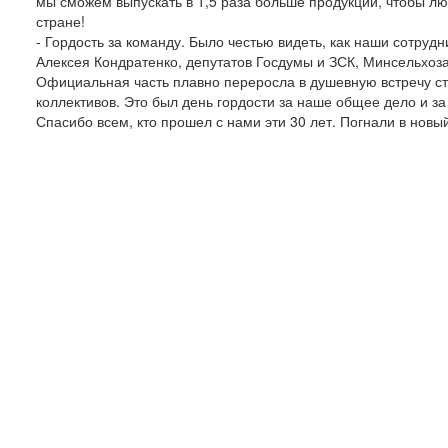
мы сможем выпускать в 1,5 раза больше продукции, чтобы л
стране!
- Гордость за команду. Было честью видеть, как наши сотру
Алексея Кондратенко, депутатов Госдумы и ЗСК, Минсельхоза
Официальная часть плавно переросла в душевную встречу ст
коллективов. Это был день гордости за наше общее дело и з
Спасибо всем, кто прошел с нами эти 30 лет. Погнали в новы