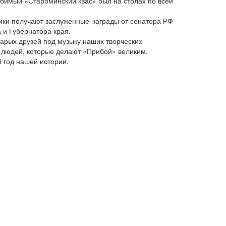
юбимый «Староминский квас» был на столах по всей
дники получают заслуженные награды от сенатора РФ
 и Губернатора края.
арых друзей под музыку наших творческих
а людей, которые делают «Прибой» великим.
й год нашей истории.