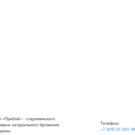
«Прибой» - староминского
Телефон:
 кваса натурального брожения.
+7-928-20-320-3
ищены.