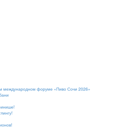
ом международном форуме «Пиво Сочи 2026»
бани
финише!
лингу!
ионов!