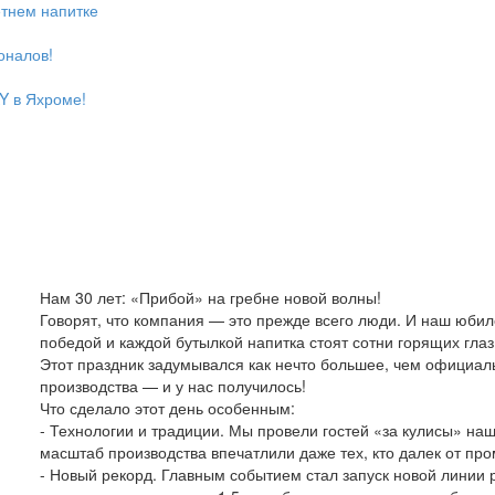
етнем напитке
оналов!
Y в Яхроме!
Нам 30 лет: «Прибой» на гребне новой волны!
Говорят, что компания — это прежде всего люди. И наш юби
победой и каждой бутылкой напитка стоят сотни горящих глаз
Этот праздник задумывался как нечто большее, чем официал
производства — и у нас получилось!
Что сделало этот день особенным:
- Технологии и традиции. Мы провели гостей «за кулисы» на
масштаб производства впечатлили даже тех, кто далек от пр
- Новый рекорд. Главным событием стал запуск новой линии р