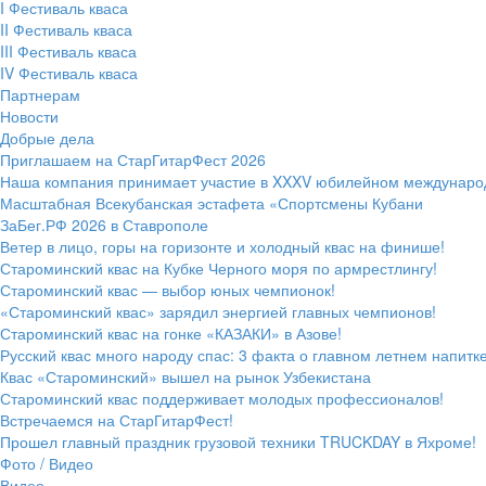
I Фестиваль кваса
II Фестиваль кваса
III Фестиваль кваса
IV Фестиваль кваса
Партнерам
Новости
Добрые дела
Приглашаем на СтарГитарФест 2026
Наша компания принимает участие в XXXV юбилейном междунаро
Масштабная Всекубанская эстафета «Спортсмены Кубани
ЗаБег.РФ 2026 в Ставрополе
Ветер в лицо, горы на горизонте и холодный квас на финише!
Староминский квас на Кубке Черного моря по армрестлингу!
Староминский квас — выбор юных чемпионок!
«Староминский квас» зарядил энергией главных чемпионов!
Староминский квас на гонке «КАЗАКИ» в Азове!
Русский квас много народу спас: 3 факта о главном летнем напитк
Квас «Староминский» вышел на рынок Узбекистана
Староминский квас поддерживает молодых профессионалов!
Встречаемся на СтарГитарФест!
Прошел главный праздник грузовой техники TRUCKDAY в Яхроме!
Фото / Видео
Видео